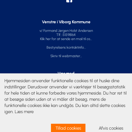
Venstre i Viborg Kommune
v/ Formand Jørgen Holst Andersen
Tlf.: 51598164
Klik her for at sende en mail til os...
Bestyrelsens kontaktinfo...
Skriv til webmaster...
Vær med
Hjemmesiden anvender funktionelle cookies til at huske dine
Kalender
indstillinger. Derudover anvender vi værktøjer til besøgsstatistik
for hele tiden at kunne forbedre vores hjemmeside. Du har ret til
at besøge siden uden at vi måler dit besøg, mens de
Privatliv
funktionelle cookies ikke kan undgås. Du kan altid slette cookies
Behandling af personoplysninger
igen.
Læs mere
Hjemmesidens brug af cookies
Tillad cookies
Afvis cookies