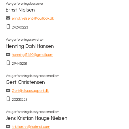
Vælgerforeningskasserer
Ernst Nielsen
ernst.nielsen51@outlook.dk
24240223
Vælgerforeningssekretær
Henning Dahl Hansen
henning151160@gmail.com
29445251
Vælgerforeningsbestyrelsesmedlem
Gert Christensen
Gert@discosupport.dk
20233223
Vælgerforeningsbestyrelsesmedlem
Jens Kristian Hauge Nielsen
kristian.hn@hotmail.com