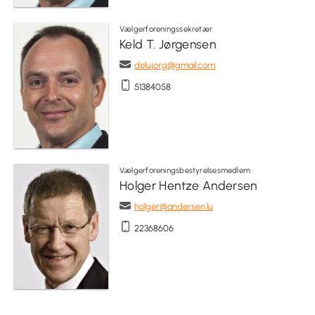
Vælgerforeningssekretær
Keld T. Jørgensen
delujorg@gmail.com
51384058
Vælgerforeningsbestyrelsesmedlem
Holger Hentze Andersen
holger@andersen.lu
22368606