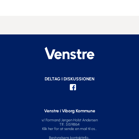
DELTAG I DISKUSSIONEN
Venstre i Viborg Kommune
v/ Formand Jørgen Holst Andersen
Tlf.: 51598164
Klik her for at sende en mail til os...
Bestyrelsens kontaktinfo...