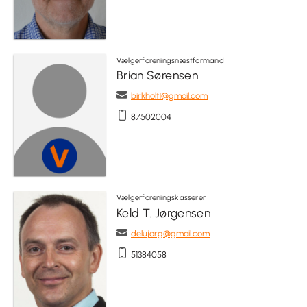
Vælgerforeningsnæstformand
Brian Sørensen
birkholt1@gmail.com
87502004
Vælgerforeningskasserer
Keld T. Jørgensen
delujorg@gmail.com
51384058